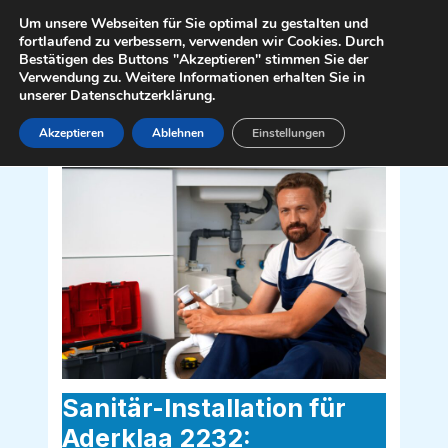
Zum
Mai
Um unsere Webseiten für Sie optimal zu gestalten und
Inhalt
fortlaufend zu verbessern, verwenden wir Cookies. Durch
Men
Bestätigen des Buttons "Akzeptieren" stimmen Sie der
springen
Verwendung zu. Weitere Informationen erhalten Sie in
unserer Datenschutzerklärung.
Akzeptieren
Ablehnen
Einstellungen
Sanitär Installateur für Aderklaa 2232
Sanitär-Installation für
Aderklaa 2232: