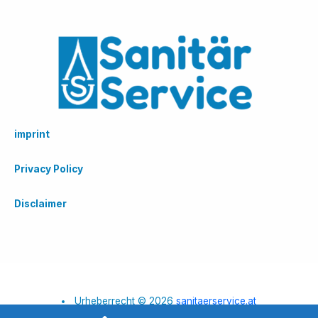
imprint
Privacy Policy
Disclaimer
Urheberrecht © 2026
sanitaerservice.at