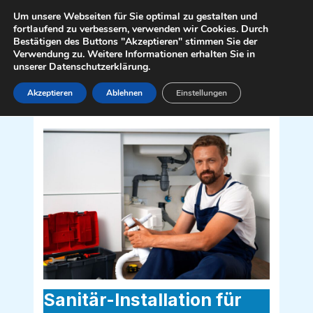
Zum
Mai
Um unsere Webseiten für Sie optimal zu gestalten und
Inhalt
fortlaufend zu verbessern, verwenden wir Cookies. Durch
Men
Bestätigen des Buttons "Akzeptieren" stimmen Sie der
springen
Verwendung zu. Weitere Informationen erhalten Sie in
unserer Datenschutzerklärung.
Akzeptieren
Ablehnen
Einstellungen
Sanitär Installateur für Aigen im
Ennstal 8943
Sanitär-Installation für