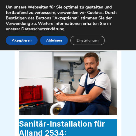
Zum
Mai
Um unsere Webseiten für Sie optimal zu gestalten und
Inhalt
fortlaufend zu verbessern, verwenden wir Cookies. Durch
Men
Bestätigen des Buttons "Akzeptieren" stimmen Sie der
springen
Verwendung zu. Weitere Informationen erhalten Sie in
unserer Datenschutzerklärung.
Akzeptieren
Ablehnen
Einstellungen
Sanitär Installateur für Alland 2534
Sanitär-Installation für
Alland 2534: