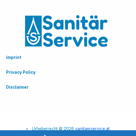
imprint
Privacy Policy
Disclaimer
Urheberrecht © 2026
sanitaerservice.at