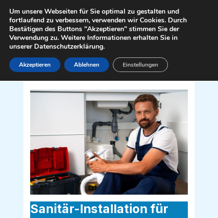
Zum
Mai
Um unsere Webseiten für Sie optimal zu gestalten und
Inhalt
fortlaufend zu verbessern, verwenden wir Cookies. Durch
Men
Bestätigen des Buttons "Akzeptieren" stimmen Sie der
springen
Verwendung zu. Weitere Informationen erhalten Sie in
unserer Datenschutzerklärung.
Akzeptieren
Ablehnen
Einstellungen
Sanitär Installateur für Ansfelden
4052
Sanitär-Installation für