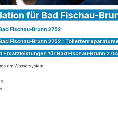
llation für Bad Fischau-Bru
r Bad Fischau-Brunn 2752
r Bad Fischau-Brunn 2752 :
Toilettenreparaturs
nd Ersatzleistungen für Bad Fischau-Brunn 275
tage am Wassersystem
en
e