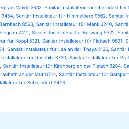
hberg am Walde 3932
,
Sanitär Installateur für Oberndorf be
g 3454
,
Sanitär Installateur für Himmelberg 9562
,
Sanitär I
r Bärnbach 8593
,
Sanitär Installateur für Mank 3240
,
Sanitä
r Pinggau 7421
,
Sanitär Installateur für Berwang 6622
,
Sanit
teur für Koppl 5321
,
Sanitär Installateur für Flattach 9831
,
S
34
,
Sanitär Installateur für Laa an der Thaya 2136
,
Sanitär 
 Installateur für Röschitz 3730
,
Sanitär Installateur für Pfaf
,
Sanitär Installateur für Kirchberg an der Pielach 3204
,
Sa
 Kraubath an der Mur 8714
,
Sanitär Installateur für Gamper
stallateur für Scharndorf 2403