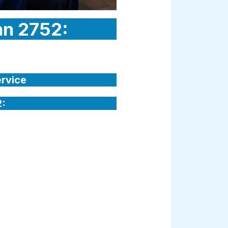
nn 2752:
ervice
2: