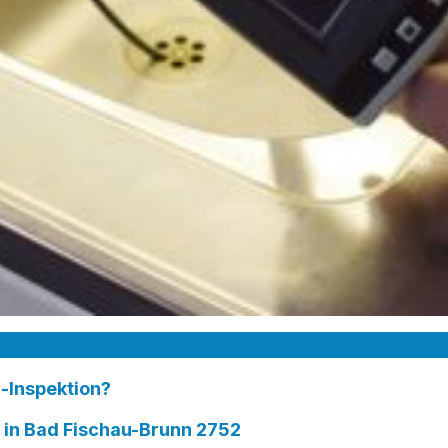
-Inspektion?
n Bad Fischau-Brunn 2752