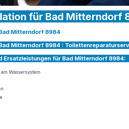
llation für Bad Mitterndorf
r Bad Mitterndorf 8984
r Bad Mitterndorf 8984 :
Toilettenreparaturserv
nd Ersatzleistungen für Bad Mitterndorf 8984:
on am Wassersystem
en
e