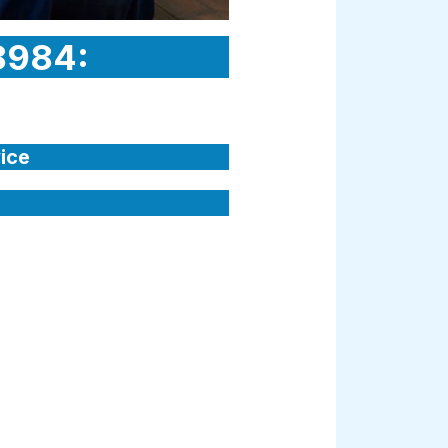
 8984:
ice