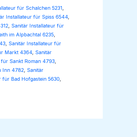
allateur für Schalchen 5231
,
är Installateur für Spiss 6544
,
4312
,
Sanitär Installateur für
Reith im Alpbachtal 6235
,
343
,
Sanitär Installateur für
für Markt 4364
,
Sanitär
ur für Sankt Roman 4793
,
am Inn 4782
,
Sanitär
ur für Bad Hofgastein 5630
,