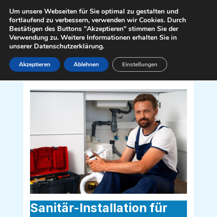
Zum
Mai
Um unsere Webseiten für Sie optimal zu gestalten und
Inhalt
fortlaufend zu verbessern, verwenden wir Cookies. Durch
Men
Bestätigen des Buttons "Akzeptieren" stimmen Sie der
springen
Verwendung zu. Weitere Informationen erhalten Sie in
unserer Datenschutzerklärung.
Akzeptieren
Ablehnen
Einstellungen
Sanitär Installateur für Bad Pirawarth
2222
Sanitär-Installation für