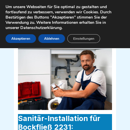
Zum
Mai
Um unsere Webseiten für Sie optimal zu gestalten und
Inhalt
fortlaufend zu verbessern, verwenden wir Cookies. Durch
Men
Bestätigen des Buttons "Akzeptieren" stimmen Sie der
springen
Verwendung zu. Weitere Informationen erhalten Sie in
unserer Datenschutzerklärung.
Akzeptieren
Ablehnen
Einstellungen
Sanitär Installateur für Bockfließ 2231
Sanitär-Installation für
Bockfließ 2231: