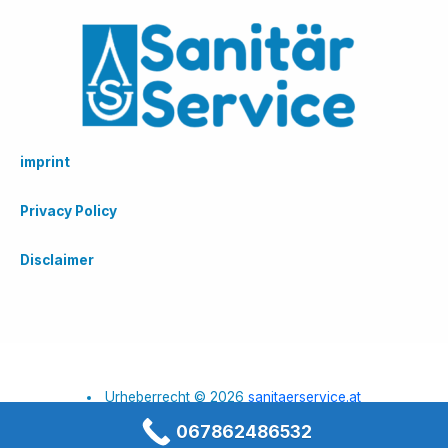
imprint
Privacy Policy
Disclaimer
Urheberrecht © 2026
sanitaerservice.at
067862486532