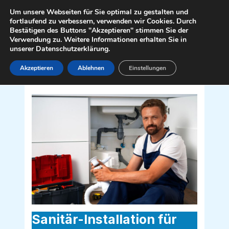
Zum
Mai
Um unsere Webseiten für Sie optimal zu gestalten und
Inhalt
fortlaufend zu verbessern, verwenden wir Cookies. Durch
Men
Bestätigen des Buttons "Akzeptieren" stimmen Sie der
springen
Verwendung zu. Weitere Informationen erhalten Sie in
unserer Datenschutzerklärung.
Akzeptieren
Ablehnen
Einstellungen
Sanitär Installateur für Breitenfurt bei
Wien 2384
Sanitär-Installation für