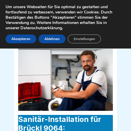
Zum
Mai
Um unsere Webseiten für Sie optimal zu gestalten und
Inhalt
fortlaufend zu verbessern, verwenden wir Cookies. Durch
Men
Bestätigen des Buttons "Akzeptieren" stimmen Sie der
springen
Verwendung zu. Weitere Informationen erhalten Sie in
unserer Datenschutzerklärung.
Akzeptieren
Ablehnen
Einstellungen
Sanitär Installateur für Brückl 9064
Sanitär-Installation für
Brückl 9064: