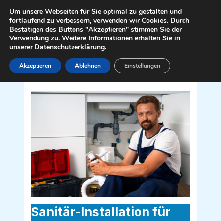
Zum
Mai
Um unsere Webseiten für Sie optimal zu gestalten und
Inhalt
fortlaufend zu verbessern, verwenden wir Cookies. Durch
Men
Bestätigen des Buttons "Akzeptieren" stimmen Sie der
springen
Verwendung zu. Weitere Informationen erhalten Sie in
unserer Datenschutzerklärung.
Akzeptieren
Ablehnen
Einstellungen
Sanitär Installateur für Buchbach
2630
Sanitär-Installation für