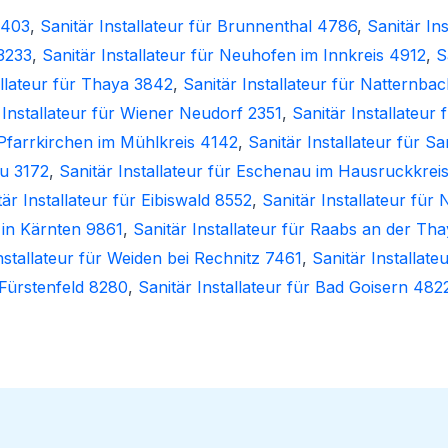
8403
,
Sanitär Installateur für Brunnenthal 4786
,
Sanitär In
 3233
,
Sanitär Installateur für Neuhofen im Innkreis 4912
,
S
allateur für Thaya 3842
,
Sanitär Installateur für Natternba
 Installateur für Wiener Neudorf 2351
,
Sanitär Installateur 
r Pfarrkirchen im Mühlkreis 4142
,
Sanitär Installateur für 
au 3172
,
Sanitär Installateur für Eschenau im Hausruckkrei
tär Installateur für Eibiswald 8552
,
Sanitär Installateur für
s in Kärnten 9861
,
Sanitär Installateur für Raabs an der Th
nstallateur für Weiden bei Rechnitz 7461
,
Sanitär Installate
r Fürstenfeld 8280
,
Sanitär Installateur für Bad Goisern 482