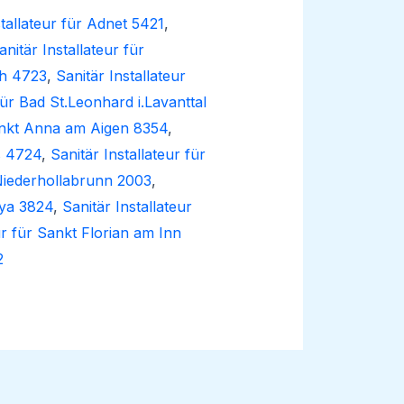
stallateur für Adnet 5421
,
anitär Installateur für
ch 4723
,
Sanitär Installateur
für Bad St.Leonhard i.Lavanttal
Sankt Anna am Aigen 8354
,
s 4724
,
Sanitär Installateur für
 Niederhollabrunn 2003
,
aya 3824
,
Sanitär Installateur
ur für Sankt Florian am Inn
2