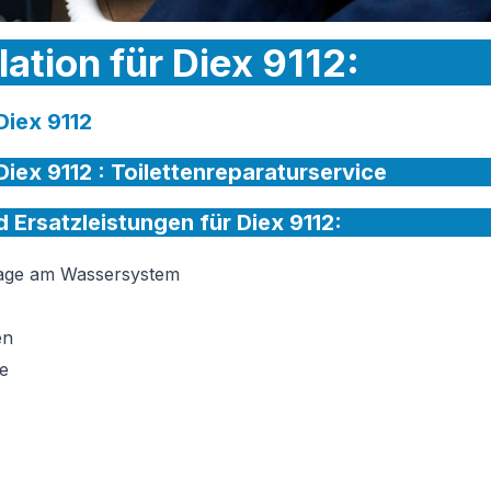
lation für Diex 9112:
 Diex 9112
Diex 9112 :
Toilettenreparaturservice
d Ersatzleistungen für Diex 9112:
tage am Wassersystem
en
e