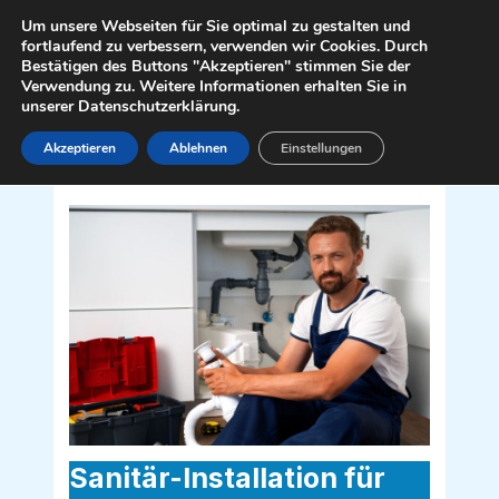
Zum
Mai
Um unsere Webseiten für Sie optimal zu gestalten und
Inhalt
fortlaufend zu verbessern, verwenden wir Cookies. Durch
Men
Bestätigen des Buttons "Akzeptieren" stimmen Sie der
springen
Verwendung zu. Weitere Informationen erhalten Sie in
unserer Datenschutzerklärung.
Akzeptieren
Ablehnen
Einstellungen
Sanitär Installateur für Dobersberg
3843
Sanitär-Installation für