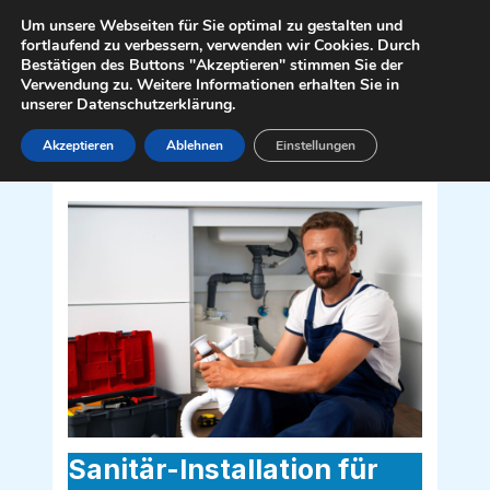
Zum
Mai
Um unsere Webseiten für Sie optimal zu gestalten und
Inhalt
fortlaufend zu verbessern, verwenden wir Cookies. Durch
Men
Bestätigen des Buttons "Akzeptieren" stimmen Sie der
springen
Verwendung zu. Weitere Informationen erhalten Sie in
unserer Datenschutzerklärung.
Akzeptieren
Ablehnen
Einstellungen
Sanitär Installateur für Dobersberg
3843
Sanitär-Installation für