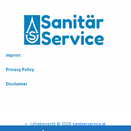
imprint
Privacy Policy
Disclaimer
Urheberrecht © 2026
sanitaerservice.at