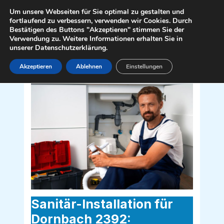
Zum
Mai
Um unsere Webseiten für Sie optimal zu gestalten und
Inhalt
fortlaufend zu verbessern, verwenden wir Cookies. Durch
Men
Bestätigen des Buttons "Akzeptieren" stimmen Sie der
springen
Verwendung zu. Weitere Informationen erhalten Sie in
unserer Datenschutzerklärung.
Akzeptieren
Ablehnen
Einstellungen
Sanitär Installateur für Dornbach 2392
Sanitär-Installation für
Dornbach 2392: