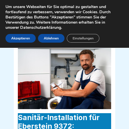
Zum
Mai
Um unsere Webseiten für Sie optimal zu gestalten und
Inhalt
fortlaufend zu verbessern, verwenden wir Cookies. Durch
Men
Bestätigen des Buttons "Akzeptieren" stimmen Sie der
springen
Verwendung zu. Weitere Informationen erhalten Sie in
unserer Datenschutzerklärung.
Akzeptieren
Ablehnen
Einstellungen
Sanitär Installateur für Eberstein 9372
Sanitär-Installation für
Eberstein 9372: