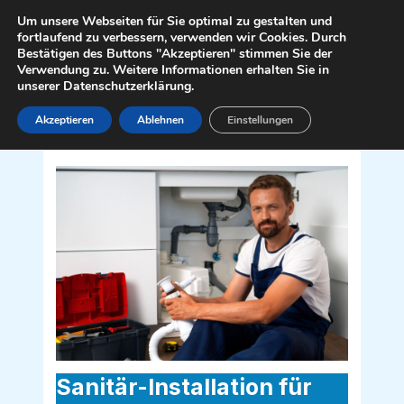
Zum
Mai
Um unsere Webseiten für Sie optimal zu gestalten und
Inhalt
fortlaufend zu verbessern, verwenden wir Cookies. Durch
Men
Bestätigen des Buttons "Akzeptieren" stimmen Sie der
springen
Verwendung zu. Weitere Informationen erhalten Sie in
unserer Datenschutzerklärung.
Akzeptieren
Ablehnen
Einstellungen
Sanitär Installateur für Eckartsau
2304
Sanitär-Installation für