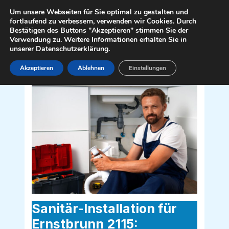
Zum
Mai
Um unsere Webseiten für Sie optimal zu gestalten und
Inhalt
fortlaufend zu verbessern, verwenden wir Cookies. Durch
Men
Bestätigen des Buttons "Akzeptieren" stimmen Sie der
springen
Verwendung zu. Weitere Informationen erhalten Sie in
unserer Datenschutzerklärung.
Akzeptieren
Ablehnen
Einstellungen
Sanitär Installateur für Ernstbrunn 2115
Sanitär-Installation für
Ernstbrunn 2115: