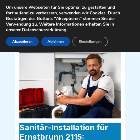
Zum
Mai
Um unsere Webseiten für Sie optimal zu gestalten und
Inhalt
fortlaufend zu verbessern, verwenden wir Cookies. Durch
Men
Bestätigen des Buttons "Akzeptieren" stimmen Sie der
springen
Verwendung zu. Weitere Informationen erhalten Sie in
unserer Datenschutzerklärung.
Akzeptieren
Ablehnen
Einstellungen
Sanitär Installateur für Ernstbrunn 2115
Sanitär-Installation für
Ernstbrunn 2115: