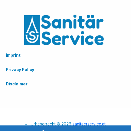
imprint
Privacy Policy
Disclaimer
Urheberrecht © 2026
sanitaerservice.at