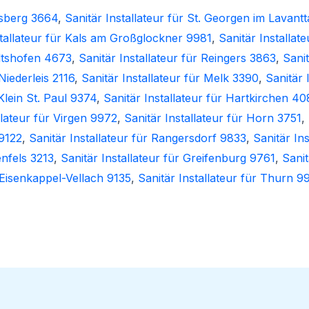
nsberg 3664
,
Sanitär Installateur für St. Georgen im Lavant
stallateur für Kals am Großglockner 9981
,
Sanitär Installat
oltshofen 4673
,
Sanitär Installateur für Reingers 3863
,
Sanit
Niederleis 2116
,
Sanitär Installateur für Melk 3390
,
Sanitär 
 Klein St. Paul 9374
,
Sanitär Installateur für Hartkirchen 40
llateur für Virgen 9972
,
Sanitär Installateur für Horn 3751
,
9122
,
Sanitär Installateur für Rangersdorf 9833
,
Sanitär In
enfels 3213
,
Sanitär Installateur für Greifenburg 9761
,
Sanit
r Eisenkappel-Vellach 9135
,
Sanitär Installateur für Thurn 9