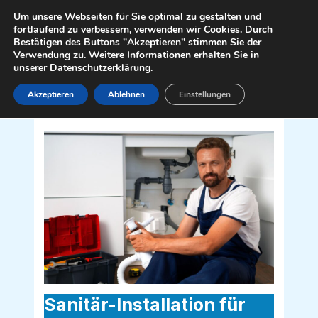
Zum
Mai
Um unsere Webseiten für Sie optimal zu gestalten und
Inhalt
fortlaufend zu verbessern, verwenden wir Cookies. Durch
Men
Bestätigen des Buttons "Akzeptieren" stimmen Sie der
springen
Verwendung zu. Weitere Informationen erhalten Sie in
unserer Datenschutzerklärung.
Akzeptieren
Ablehnen
Einstellungen
Sanitär Installateur für Geretsberg
5132
Sanitär-Installation für