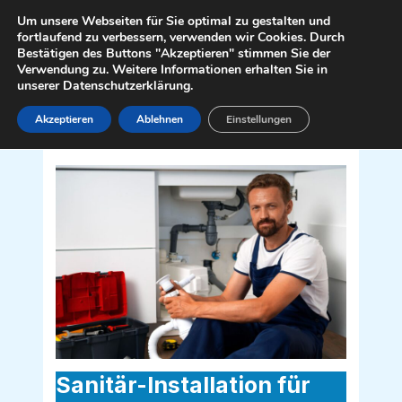
Zum
Mai
Um unsere Webseiten für Sie optimal zu gestalten und
Inhalt
fortlaufend zu verbessern, verwenden wir Cookies. Durch
Men
Bestätigen des Buttons "Akzeptieren" stimmen Sie der
springen
Verwendung zu. Weitere Informationen erhalten Sie in
unserer Datenschutzerklärung.
Akzeptieren
Ablehnen
Einstellungen
Sanitär Installateur für Göllersdorf
2013
Sanitär-Installation für