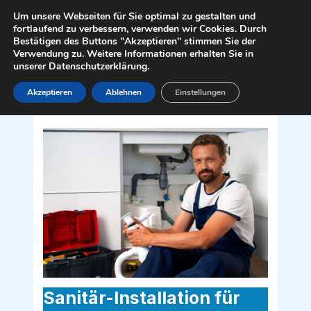
Zum
Mai
Um unsere Webseiten für Sie optimal zu gestalten und
Inhalt
fortlaufend zu verbessern, verwenden wir Cookies. Durch
Men
Bestätigen des Buttons "Akzeptieren" stimmen Sie der
springen
Verwendung zu. Weitere Informationen erhalten Sie in
unserer Datenschutzerklärung.
Akzeptieren
Ablehnen
Einstellungen
Sanitär Installateur für
Gramatneusiedl 2441
Sanitär-Installation für