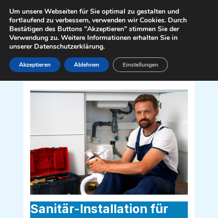
Zum
Mai
Um unsere Webseiten für Sie optimal zu gestalten und
Inhalt
fortlaufend zu verbessern, verwenden wir Cookies. Durch
Men
Bestätigen des Buttons "Akzeptieren" stimmen Sie der
springen
Verwendung zu. Weitere Informationen erhalten Sie in
unserer Datenschutzerklärung.
Akzeptieren
Ablehnen
Einstellungen
Sanitär Installateur für Greifenburg
9761
Sanitär-Installation für