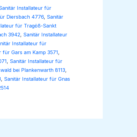
Sanitär Installateur für
 für Diersbach 4776
,
Sanitär
allateur für Tragöß-Sankt
bach 3942
,
Sanitär Installateur
nitär Installateur für
eur für Gars am Kamp 3571
,
071
,
Sanitär Installateur für
Oswald bei Plankenwarth 8113
,
3
,
Sanitär Installateur für Gnas
 2514