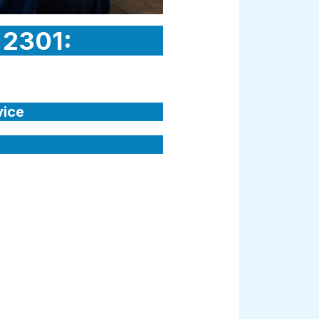
 2301:
vice