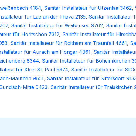
derweißenbach 4184
,
Sanitär Installateur für Utzenlaa 3462
,
Installateur für Laa an der Thaya 2135
,
Sanitär Installateur
4707
,
Sanitär Installateur für Weißensee 9762
,
Sanitär Inst
lateur für Horitschon 7312
,
Sanitär Installateur für Hirsch
953
,
Sanitär Installateur für Roitham am Traunfall 4661
,
Sa
Installateur für Aurach am Hongar 4861
,
Sanitär Installat
Gleichenberg 8344
,
Sanitär Installateur für Böheimkirchen 3
llateur für Klein St. Paul 9374
,
Sanitär Installateur für St.
schach-Mauthen 9651
,
Sanitär Installateur für Sittersdorf 913
r Gundisch-Mitte 9423
,
Sanitär Installateur für Traiskirchen