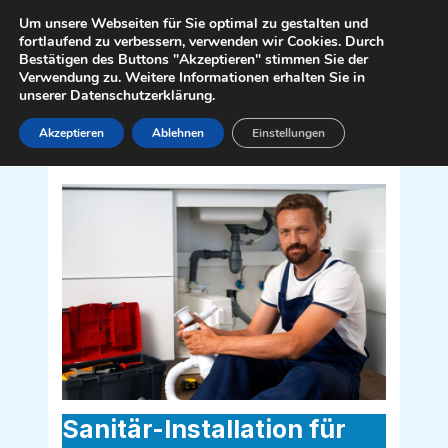
Zum
Mai
Um unsere Webseiten für Sie optimal zu gestalten und
Inhalt
fortlaufend zu verbessern, verwenden wir Cookies. Durch
Men
Bestätigen des Buttons "Akzeptieren" stimmen Sie der
springen
Verwendung zu. Weitere Informationen erhalten Sie in
unserer Datenschutzerklärung.
Akzeptieren
Ablehnen
Einstellungen
Sanitär Installateur für Großkirchheim
9843
Sanitär-Installation für