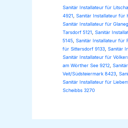
Sanitär Installateur für Litsc
4921
,
Sanitär Installateur f
Sanitär Installateur für Glane
Tarsdorf 5121
,
Sanitär Instal
5145
,
Sanitär Installateur fü
für Sittersdorf 9133
,
Sanitär I
Sanitär Installateur für Völke
am Wörther See 9212
,
Sanitä
Veit/Südsteiermark 8423
,
Sani
Sanitär Installateur für Liebe
Scheibbs 3270