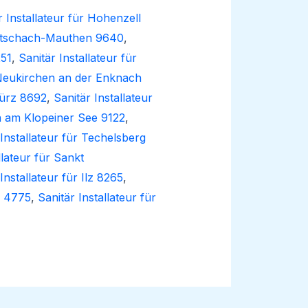
r Installateur für Hohenzell
 Kötschach-Mauthen 9640
,
251
,
Sanitär Installateur für
r Neukirchen an der Enknach
Mürz 8692
,
Sanitär Installateur
an am Klopeiner See 9122
,
 Installateur für Techelsberg
llateur für Sankt
Installateur für Ilz 8265
,
m 4775
,
Sanitär Installateur für