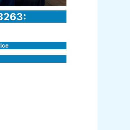
 8263:
ice