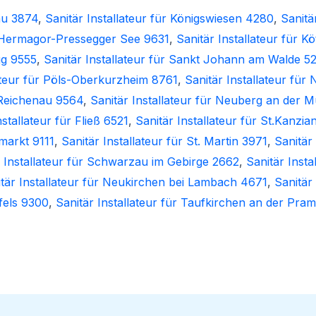
hau 3874
,
Sanitär Installateur für Königswiesen 4280
,
Sanitä
ür Hermagor-Pressegger See 9631
,
Sanitär Installateur für
gg 9555
,
Sanitär Installateur für Sankt Johann am Walde 5
lateur für Pöls-Oberkurzheim 8761
,
Sanitär Installateur fü
r Reichenau 9564
,
Sanitär Installateur für Neuberg an der 
nstallateur für Fließ 6521
,
Sanitär Installateur für St.Kanzi
rmarkt 9111
,
Sanitär Installateur für St. Martin 3971
,
Sanitär
r Installateur für Schwarzau im Gebirge 2662
,
Sanitär Insta
tär Installateur für Neukirchen bei Lambach 4671
,
Sanitär 
nfels 9300
,
Sanitär Installateur für Taufkirchen an der Pra