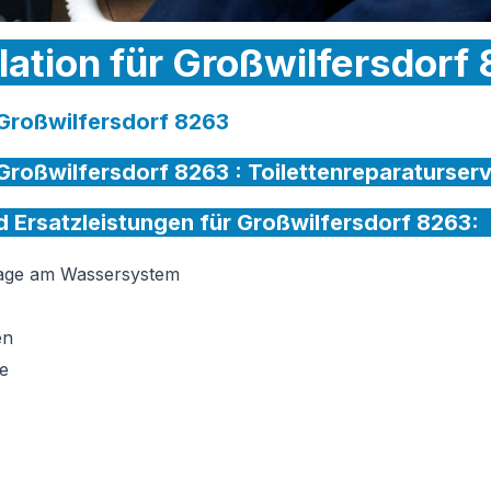
llation für Großwilfersdorf
r Großwilfersdorf 8263
r Großwilfersdorf 8263 :
Toilettenreparaturserv
nd Ersatzleistungen für Großwilfersdorf 8263:
tage am Wassersystem
en
e