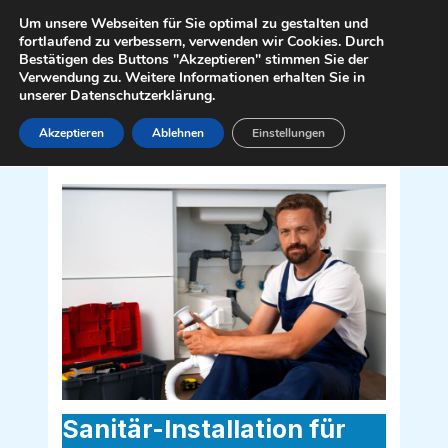
Zum
Mai
Um unsere Webseiten für Sie optimal zu gestalten und
Inhalt
fortlaufend zu verbessern, verwenden wir Cookies. Durch
Men
Bestätigen des Buttons "Akzeptieren" stimmen Sie der
springen
Verwendung zu. Weitere Informationen erhalten Sie in
unserer Datenschutzerklärung.
Akzeptieren
Ablehnen
Einstellungen
Sanitär Installateur für Hennersdorf
2332
Sanitär-Installation für