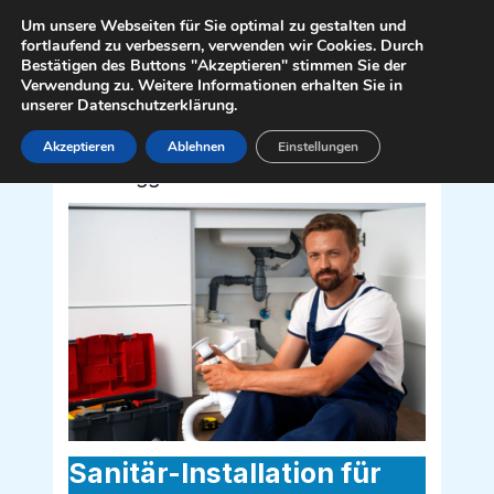
Zum
Mai
Um unsere Webseiten für Sie optimal zu gestalten und
Inhalt
fortlaufend zu verbessern, verwenden wir Cookies. Durch
Men
Bestätigen des Buttons "Akzeptieren" stimmen Sie der
springen
Verwendung zu. Weitere Informationen erhalten Sie in
unserer Datenschutzerklärung.
Akzeptieren
Ablehnen
Einstellungen
Sanitär Installateur für Hermagor-
Pressegger See 9620
Sanitär-Installation für