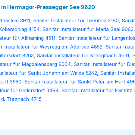
in Hermagor-Pressegger See 9620
ttenstein 3911
,
Sanitär Installateur für Lilienfeld 3180
,
Sanitä
 Kollerschlag 4154
,
Sanitär Installateur für Maria Saal 9063
lateur für Allhaming 4511
,
Sanitär Installateur für Langenlo
är Installateur für Weyregg am Attersee 4852
,
Sanitär Inst
ilfersdorf 8263
,
Sanitär Installateur für Krenglbach 4631
,
S
llateur für Magdalensberg 9064
,
Sanitär Installateur für Di
stallateur für Sankt Johann am Walde 5242
,
Sanitär Install
ndorf 3650
,
Sanitär Installateur für Sankt Peter am Hart 49
lateur für Gedersdorf 3494
,
Sanitär Installateur für Feistritz
. d. Trattnach 4715