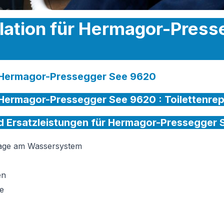
llation für Hermagor-Pres
ür Hermagor-Pressegger See 9620
ür Hermagor-Pressegger See 9620 :
Toilettenre
und Ersatzleistungen für Hermagor-Pressegger
tage am Wassersystem
en
e