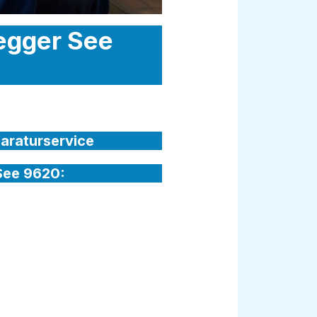
segger See
paraturservice
 See 9620: