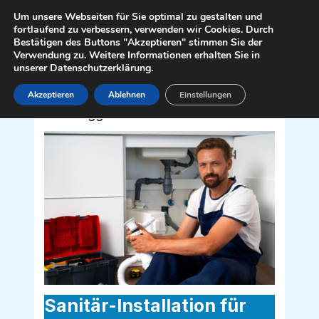
Zum
Mai
Um unsere Webseiten für Sie optimal zu gestalten und
Inhalt
fortlaufend zu verbessern, verwenden wir Cookies. Durch
Men
Bestätigen des Buttons "Akzeptieren" stimmen Sie der
springen
Verwendung zu. Weitere Informationen erhalten Sie in
unserer Datenschutzerklärung.
Akzeptieren
Ablehnen
Einstellungen
Sanitär Installateur für Hermagor-
Pressegger See 9624
Sanitär-Installation für