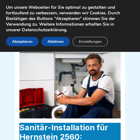
Zum
Mai
Um unsere Webseiten für Sie optimal zu gestalten und
Inhalt
fortlaufend zu verbessern, verwenden wir Cookies. Durch
Men
Bestätigen des Buttons "Akzeptieren" stimmen Sie der
springen
Verwendung zu. Weitere Informationen erhalten Sie in
unserer Datenschutzerklärung.
Akzeptieren
Ablehnen
Einstellungen
Sanitär Installateur für Hernstein 2560
Sanitär-Installation für
Hernstein 2560: