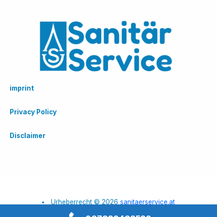
imprint
Privacy Policy
Disclaimer
Urheberrecht © 2026
sanitaerservice.at