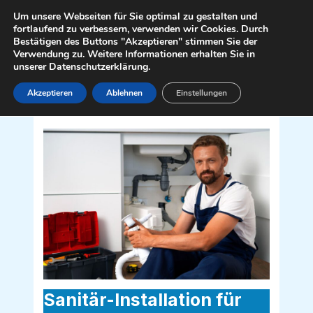
Zum
Mai
Um unsere Webseiten für Sie optimal zu gestalten und
Inhalt
fortlaufend zu verbessern, verwenden wir Cookies. Durch
Men
Bestätigen des Buttons "Akzeptieren" stimmen Sie der
springen
Verwendung zu. Weitere Informationen erhalten Sie in
unserer Datenschutzerklärung.
Akzeptieren
Ablehnen
Einstellungen
Sanitär Installateur für Hinterbrühl
2371
Sanitär-Installation für