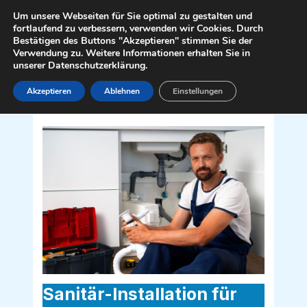
Zum
Mai
Um unsere Webseiten für Sie optimal zu gestalten und
Inhalt
fortlaufend zu verbessern, verwenden wir Cookies. Durch
Men
Bestätigen des Buttons "Akzeptieren" stimmen Sie der
springen
Verwendung zu. Weitere Informationen erhalten Sie in
unserer Datenschutzerklärung.
Akzeptieren
Ablehnen
Einstellungen
Sanitär Installateur für Hinzenbach
4070
Sanitär-Installation für