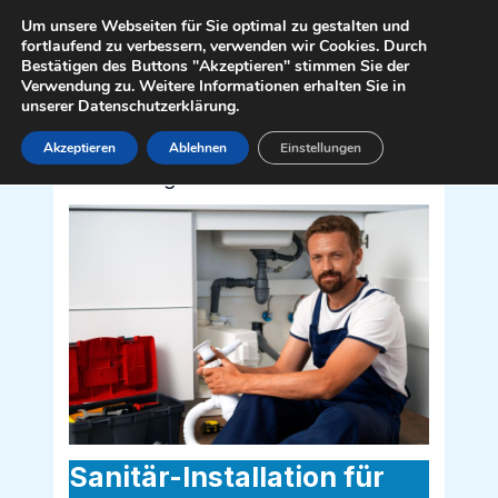
Zum
Mai
Um unsere Webseiten für Sie optimal zu gestalten und
Inhalt
fortlaufend zu verbessern, verwenden wir Cookies. Durch
Men
Bestätigen des Buttons "Akzeptieren" stimmen Sie der
springen
Verwendung zu. Weitere Informationen erhalten Sie in
unserer Datenschutzerklärung.
Akzeptieren
Ablehnen
Einstellungen
Sanitär Installateur für
Kaltenleutgeben 2391
Sanitär-Installation für