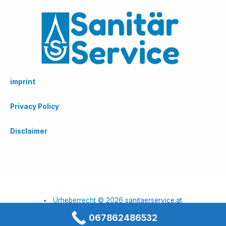
imprint
Privacy Policy
Disclaimer
Urheberrecht © 2026
sanitaerservice.at
067862486532