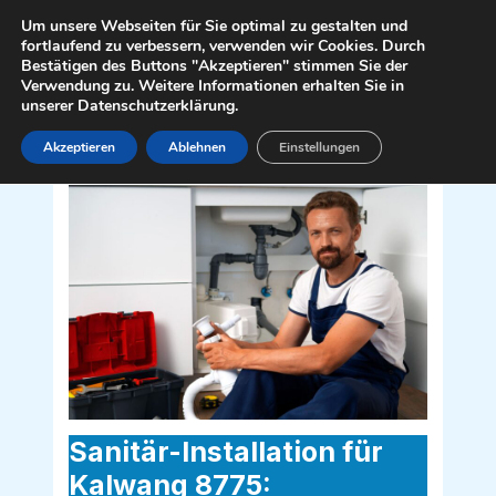
Zum
Mai
Um unsere Webseiten für Sie optimal zu gestalten und
Inhalt
fortlaufend zu verbessern, verwenden wir Cookies. Durch
Men
Bestätigen des Buttons "Akzeptieren" stimmen Sie der
springen
Verwendung zu. Weitere Informationen erhalten Sie in
unserer Datenschutzerklärung.
Akzeptieren
Ablehnen
Einstellungen
Sanitär Installateur für Kalwang 8775
Sanitär-Installation für
Kalwang 8775: