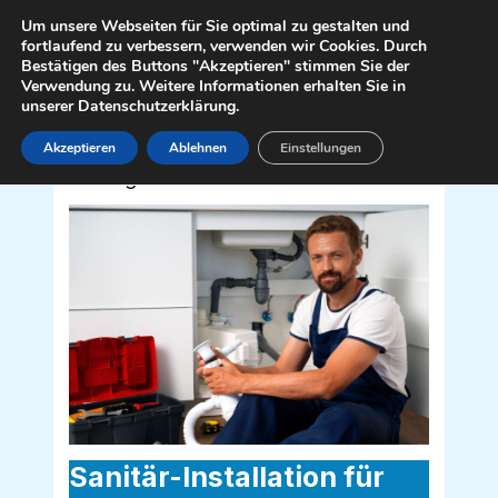
Zum
Mai
Um unsere Webseiten für Sie optimal zu gestalten und
Inhalt
fortlaufend zu verbessern, verwenden wir Cookies. Durch
Men
Bestätigen des Buttons "Akzeptieren" stimmen Sie der
springen
Verwendung zu. Weitere Informationen erhalten Sie in
unserer Datenschutzerklärung.
Akzeptieren
Ablehnen
Einstellungen
Sanitär Installateur für Kammern im
Liesingtal 8773
Sanitär-Installation für