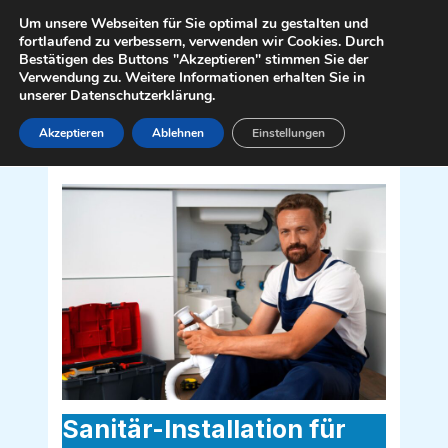
Zum
Mai
Um unsere Webseiten für Sie optimal zu gestalten und
Inhalt
fortlaufend zu verbessern, verwenden wir Cookies. Durch
Men
Bestätigen des Buttons "Akzeptieren" stimmen Sie der
springen
Verwendung zu. Weitere Informationen erhalten Sie in
unserer Datenschutzerklärung.
Akzeptieren
Ablehnen
Einstellungen
Sanitär Installateur für Keutschach am
See 9074
Sanitär-Installation für