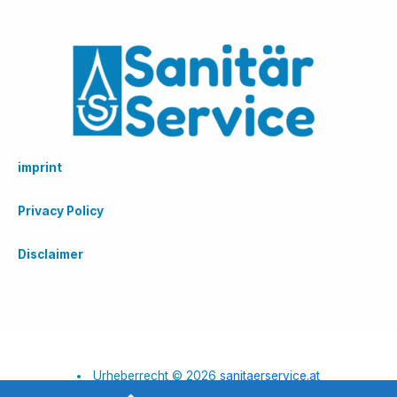
imprint
Privacy Policy
Disclaimer
Urheberrecht © 2026
sanitaerservice.at