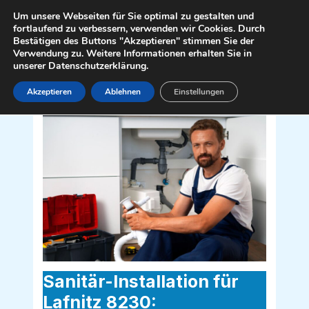
Zum
Mai
Um unsere Webseiten für Sie optimal zu gestalten und
Inhalt
fortlaufend zu verbessern, verwenden wir Cookies. Durch
Men
Bestätigen des Buttons "Akzeptieren" stimmen Sie der
springen
Verwendung zu. Weitere Informationen erhalten Sie in
unserer Datenschutzerklärung.
Akzeptieren
Ablehnen
Einstellungen
Sanitär Installateur für Lafnitz 8230
Sanitär-Installation für
Lafnitz 8230: