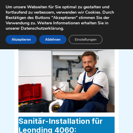
Zum
Mai
Um unsere Webseiten für Sie optimal zu gestalten und
Inhalt
fortlaufend zu verbessern, verwenden wir Cookies. Durch
Men
Bestätigen des Buttons "Akzeptieren" stimmen Sie der
springen
Verwendung zu. Weitere Informationen erhalten Sie in
unserer Datenschutzerklärung.
Akzeptieren
Ablehnen
Einstellungen
Sanitär Installateur für Leonding 4060
Sanitär-Installation für
Leonding 4060: