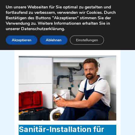
Zum
Mai
Um unsere Webseiten für Sie optimal zu gestalten und
Inhalt
fortlaufend zu verbessern, verwenden wir Cookies. Durch
Men
Bestätigen des Buttons "Akzeptieren" stimmen Sie der
springen
Verwendung zu. Weitere Informationen erhalten Sie in
unserer Datenschutzerklärung.
Akzeptieren
Ablehnen
Einstellungen
Sanitär Installateur für Lichtenegg
2813
Sanitär-Installation für