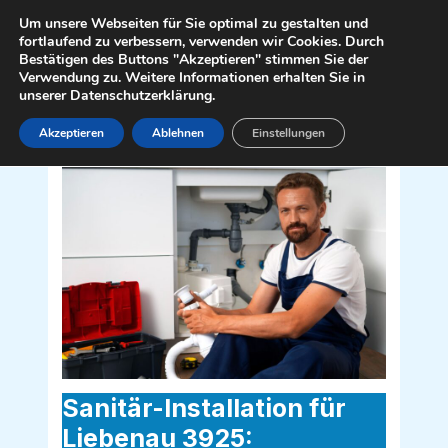
Zum
Mai
Um unsere Webseiten für Sie optimal zu gestalten und
Inhalt
fortlaufend zu verbessern, verwenden wir Cookies. Durch
Men
Bestätigen des Buttons "Akzeptieren" stimmen Sie der
springen
Verwendung zu. Weitere Informationen erhalten Sie in
unserer Datenschutzerklärung.
Akzeptieren
Ablehnen
Einstellungen
Sanitär Installateur für Liebenau 3925
Sanitär-Installation für
Liebenau 3925: