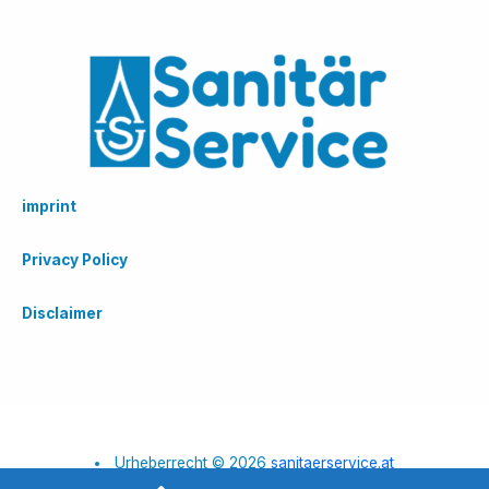
imprint
Privacy Policy
Disclaimer
Urheberrecht © 2026
sanitaerservice.at