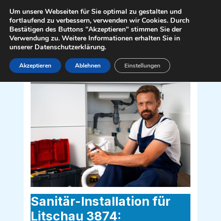
Zum
Mai
Um unsere Webseiten für Sie optimal zu gestalten und
Inhalt
fortlaufend zu verbessern, verwenden wir Cookies. Durch
Men
Bestätigen des Buttons "Akzeptieren" stimmen Sie der
springen
Verwendung zu. Weitere Informationen erhalten Sie in
unserer Datenschutzerklärung.
Akzeptieren
Ablehnen
Einstellungen
Sanitär Installateur für Litschau 3874
Sanitär-Installation für
Litschau 3874: