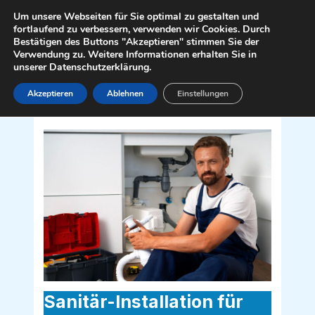
Zum
Mai
Um unsere Webseiten für Sie optimal zu gestalten und
Inhalt
fortlaufend zu verbessern, verwenden wir Cookies. Durch
Men
Bestätigen des Buttons "Akzeptieren" stimmen Sie der
springen
Verwendung zu. Weitere Informationen erhalten Sie in
unserer Datenschutzerklärung.
Akzeptieren
Ablehnen
Einstellungen
Sanitär Installateur für Ludmannsdorf
9072
Sanitär-Installation für