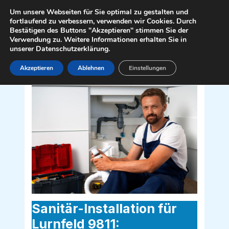
Zum
Mai
Um unsere Webseiten für Sie optimal zu gestalten und
Inhalt
fortlaufend zu verbessern, verwenden wir Cookies. Durch
Men
Bestätigen des Buttons "Akzeptieren" stimmen Sie der
springen
Verwendung zu. Weitere Informationen erhalten Sie in
unserer Datenschutzerklärung.
Akzeptieren
Ablehnen
Einstellungen
Sanitär Installateur für Lurnfeld 9811
Sanitär-Installation für
Lurnfeld 9811: