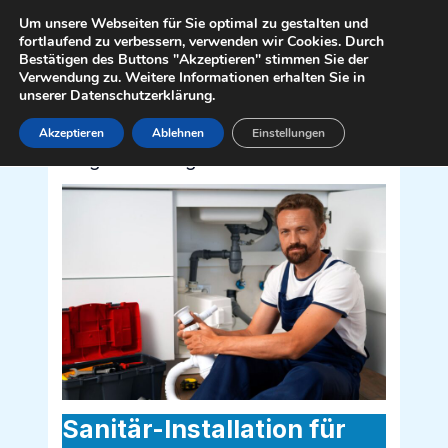
Zum
Mai
Um unsere Webseiten für Sie optimal zu gestalten und
Inhalt
fortlaufend zu verbessern, verwenden wir Cookies. Durch
Men
Bestätigen des Buttons "Akzeptieren" stimmen Sie der
springen
Verwendung zu. Weitere Informationen erhalten Sie in
unserer Datenschutzerklärung.
Akzeptieren
Ablehnen
Einstellungen
Sanitär Installateur für
Magdalensberg 9064
Sanitär-Installation für