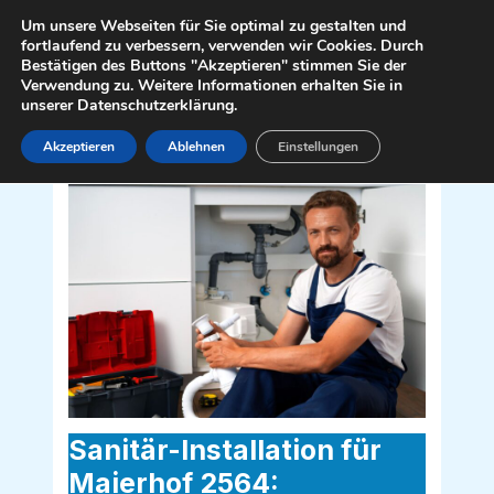
Zum
Mai
Um unsere Webseiten für Sie optimal zu gestalten und
Inhalt
fortlaufend zu verbessern, verwenden wir Cookies. Durch
Men
Bestätigen des Buttons "Akzeptieren" stimmen Sie der
springen
Verwendung zu. Weitere Informationen erhalten Sie in
unserer Datenschutzerklärung.
Akzeptieren
Ablehnen
Einstellungen
Sanitär Installateur für Maierhof 2564
Sanitär-Installation für
Maierhof 2564: