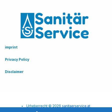
imprint
Privacy Policy
Disclaimer
Urheberrecht © 2026
sanitaerservice.at