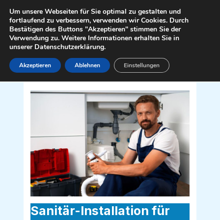
Zum
Mai
Um unsere Webseiten für Sie optimal zu gestalten und
Inhalt
fortlaufend zu verbessern, verwenden wir Cookies. Durch
Men
Bestätigen des Buttons "Akzeptieren" stimmen Sie der
springen
Verwendung zu. Weitere Informationen erhalten Sie in
unserer Datenschutzerklärung.
Akzeptieren
Ablehnen
Einstellungen
Sanitär Installateur für Michaelnbach
4712
Sanitär-Installation für